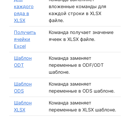
каждого
вложенные команды для
ряда в
каждой строки в XLSX
XLSX
файле.
Получить
Команда получает значение
ячейки
ячеек в XLSX файле.
Excel
Шаблон
Команда заменяет
ODT
переменные в ODF/ODT
шаблоне.
Шаблон
Команда заменяет
ODS
переменные в ODS шаблоне.
Шаблон
Команда заменяет
XLSX
переменные в XLSX шаблоне.